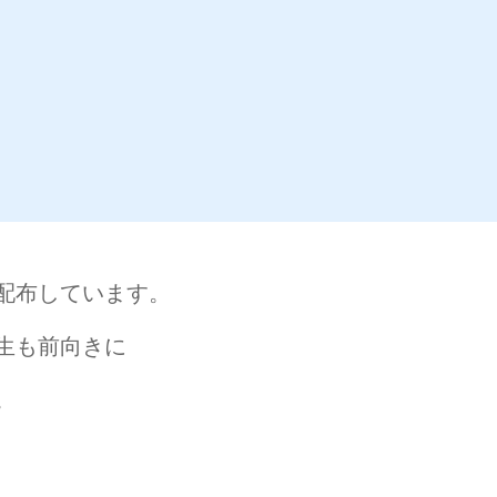
配布しています。
生も前向きに
。