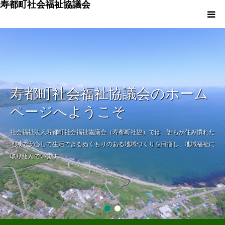
寿都町社会福祉協議会
トップページ
社協の概要
寿都町社会福祉協議会のホーム
事業内容
ページへようこそ
報告・決算
社会福祉法人寿都町社会福祉協議会（寿都町社協）では、誰もが住み慣れた
地域で安心して生活できるぬくもりのある地域づくりを目指し、地域福祉に
取り組んでいます。
社協だより・リンク